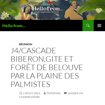
Recherche
Hello from…
ALLER
MENU
AU
PRINCI
CONTENU
RÉUNION
J4/CASCADE
BIBERON,GITE ET
FORÊT DE BELOUVE
PAR LA PLAINE DES
PALMISTES
2 AOÛT 2022
TOPHEVAL
LAISSER UN
COMMENTAIRE