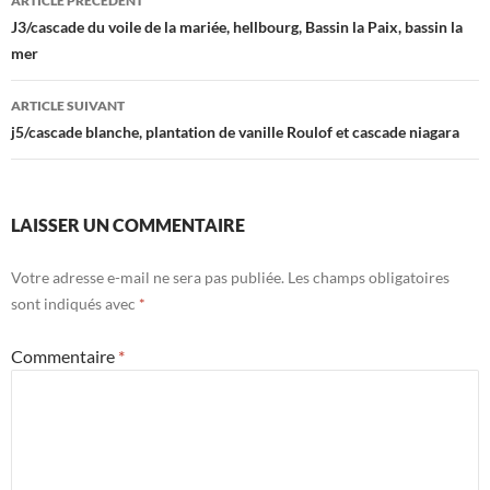
ARTICLE PRÉCÉDENT
des
J3/cascade du voile de la mariée, hellbourg, Bassin la Paix, bassin la
mer
articles
ARTICLE SUIVANT
j5/cascade blanche, plantation de vanille Roulof et cascade niagara
LAISSER UN COMMENTAIRE
Votre adresse e-mail ne sera pas publiée.
Les champs obligatoires
sont indiqués avec
*
Commentaire
*