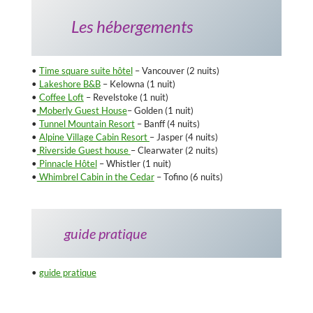
Les hébergements
•
Time square suite hôtel
– Vancouver (2 nuits)
•
Lakeshore B&B
– Kelowna (1 nuit)
•
Coffee Loft
– Revelstoke (1 nuit)
•
Moberly Guest House
– Golden (1 nuit)
•
Tunnel Mountain Resort
– Banff (4 nuits)
•
Alpine Village Cabin Resort
– Jasper (4 nuits)
•
Riverside Guest house
– Clearwater (2 nuits)
•
Pinnacle Hôtel
– Whistler (1 nuit)
•
Whimbrel Cabin in the Cedar
– Tofino (6 nuits)
guide pratique
•
guide pratique