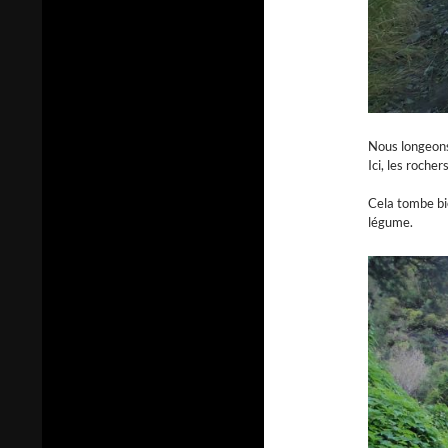
Nous longeons
Ici, les roche
Cela tombe bie
légume.