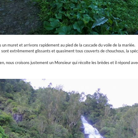
 un muret et arrivons rapidement au pied de la cascade du voile de la mariée.
rs sont extrêmement glissants et quasiment tous couverts de chouchous, la spécia
n, nous croisons justement un Monsieur qui récolte les brèdes et il répond avec 