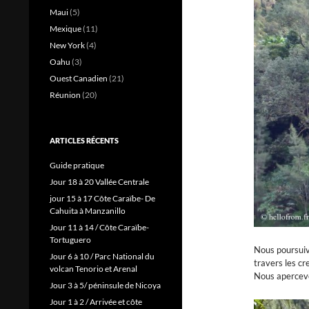
Maui
(5)
Mexique
(11)
New York
(4)
Oahu
(3)
Ouest Canadien
(21)
Réunion
(20)
ARTICLES RÉCENTS
Guide pratique
Jour 18 à 20 Vallée Centrale
jour 15 à 17 Côte Caraïbe- De
Cahuita à Manzanillo
Jour 11 à 14 / Côte Caraïbe-
Tortuguero
Nous poursuivo
Jour 6 à 10 / Parc National du
travers les cr
volcan Tenorio et Arenal
Nous apercevo
Jour 3 à 5/ péninsule de Nicoya
Jour 1 à 2 / Arrivée et côte