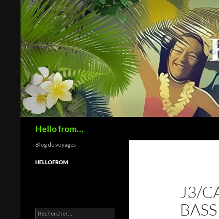
Recherche
Hello from…
Blog de voyages
HELLOFROM
J3/C
BASS
Rechercher :