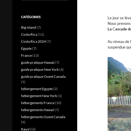
CATÉGORIES
Le jour se lève
Nous prenons l
Big Island
(7)
La
C
ascade du
Costa Rica
(11)
Costa Rica 2024
(7)
Au niveau de l
suspendue qui
Egypte
(7)
France
(13)
guide pratique Hawaii
(7)
guide pratique New York
(4)
guide pratique Ouest Canada
(1)
hébergement Egypte
(2)
hébergement New York
(1)
hébergements France
(10)
hébergements Hawaii
(7)
hébergements Ouest Canada
(9)
Kaua'i
(6)