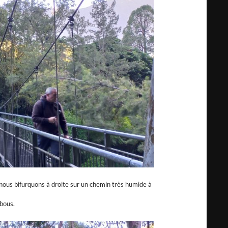
é, nous bifurquons à droite sur un chemin très humide à
mbous.