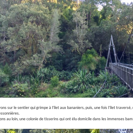
ns sur le sentier qui grimpe à l’îlet aux bananiers, puis, une fois l’îlet travers
essonnières.
ns au loin, une colonie de tisserins qui ont élu domicile dans les immenses ba