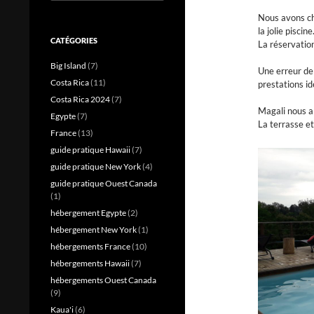
Nous avons c
la jolie piscine
CATÉGORIES
La réservation
Big Island
(7)
Une erreur de
Costa Rica
(11)
prestations i
Costa Rica 2024
(7)
Magali nous a 
Egypte
(7)
La terrasse et
France
(13)
guide pratique Hawaii
(7)
guide pratique New York
(4)
guide pratique Ouest Canada
(1)
hébergement Egypte
(2)
hébergement New York
(1)
hébergements France
(10)
hébergements Hawaii
(7)
hébergements Ouest Canada
(9)
Kaua'i
(6)