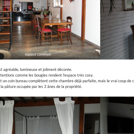
espace commun
t agréable, lumineuse et joliment décorée.
ttentions comme les bougies rendent l’espace très cosy.
 un coin bureau complètent cette chambre déjà parfaite, mais le vrai coup de cœ
a pâture occupée par les 3 ânes de la propriété.