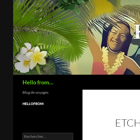
Recherche
Hello from…
Blog de voyages
HELLOFROM
ETCH
Rechercher :