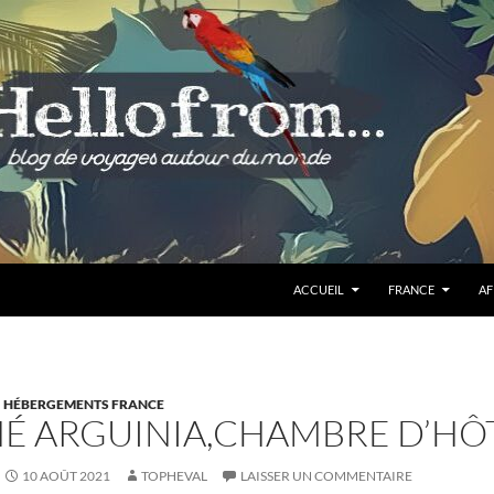
ALLER AU CONTENU
ACCUEIL
FRANCE
AF
HÉBERGEMENTS FRANCE
É ARGUINIA,CHAMBRE D’HÔ
10 AOÛT 2021
TOPHEVAL
LAISSER UN COMMENTAIRE