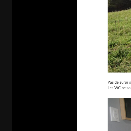
Pas de surpris
Les WC ne son