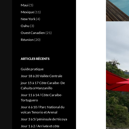
Maui
(5)
Mexique
(11)
New York
(4)
Oahu
(3)
Ouest Canadien
(21)
Réunion
(20)
ARTICLES RÉCENTS
Guide pratique
Jour 18 à 20 Vallée Centrale
jour 15 à 17 Côte Caraïbe- De
Cahuita à Manzanillo
Jour 11 à 14 / Côte Caraïbe-
Tortuguero
Jour 6 à 10 / Parc National du
volcan Tenorio et Arenal
Jour 3 à 5/ péninsule de Nicoya
Jour 1 à 2 / Arrivée et côte