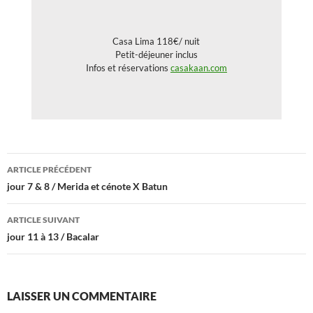
Casa Lima 118€/ nuit
Petit-déjeuner inclus
Infos et réservations
casakaan.com
Navigation
ARTICLE PRÉCÉDENT
des
jour 7 & 8 / Merida et cénote X Batun
articles
ARTICLE SUIVANT
jour 11 à 13 / Bacalar
LAISSER UN COMMENTAIRE