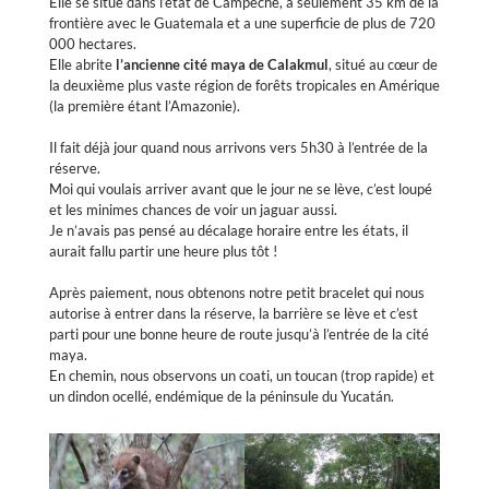
Elle se situe dans l’état de Campeche, à seulement 35 km de la
frontière avec le Guatemala et a une superficie de plus de 720
000 hectares.
Elle abrite
l’ancienne cité maya de Calakmul
, situé au cœur de
la deuxième plus vaste région de forêts tropicales en Amérique
(la première étant l’Amazonie).
Il fait déjà jour quand nous arrivons vers 5h30 à l’entrée de la
réserve.
Moi qui voulais arriver avant que le jour ne se lève, c’est loupé
et les minimes chances de voir un jaguar aussi.
Je n’avais pas pensé au décalage horaire entre les états, il
aurait fallu partir une heure plus tôt !
Après paiement, nous obtenons notre petit bracelet qui nous
autorise à entrer dans la réserve, la barrière se lève et c’est
parti pour une bonne heure de route jusqu’à l’entrée de la cité
maya.
En chemin, nous observons un coati, un toucan (trop rapide) et
un dindon ocellé, endémique de la péninsule du Yucatán.