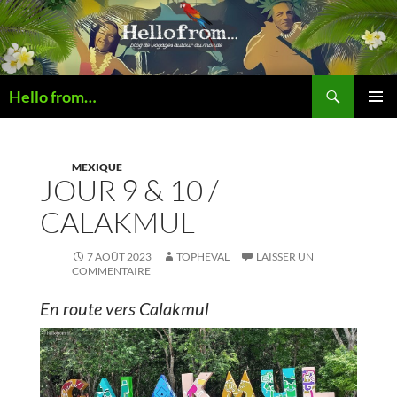
Recherche
Hello from…
ALLER
MENU
AU
PRINCI
CONTENU
MEXIQUE
JOUR 9 & 10 /
CALAKMUL
7 AOÛT 2023
TOPHEVAL
LAISSER UN
COMMENTAIRE
En route vers Calakmul