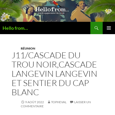
Recherche
Hello from…
ALLER
MENU
AU
PRINCI
CONTENU
RÉUNION
J11/CASCADE DU
TROU NOIR,CASCADE
LANGEVIN LANGEVIN
ET SENTIER DU CAP
BLANC
9 AOÛT 2022
TOPHEVAL
LAISSER UN
COMMENTAIRE