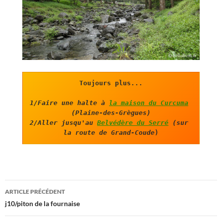
1/Faire une halte à 
la maison du Curcuma
(Plaine-des-Grègues)
2/Aller jusqu'au 
Belvédère du Serré
 (sur 
la route de Grand-Coude
)
Navigation
ARTICLE PRÉCÉDENT
des
j10/piton de la fournaise