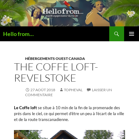
Recherche
Hello from…
ALLER
MENU
AU
PRINCI
CONTENU
HÉBERGEMENTS OUEST CANADA
THE COFFE LOFT-
REVELSTOKE
27 AOÛT 2018
TOPHEVAL
LAISSER UN
COMMENTAIRE
Le Coffe loft
se situe à 10 min de la fin de la promenade des
prés dans le ciel, ce qui permet d’être un peu à l’écart de la ville
et de la route transcanadienne.