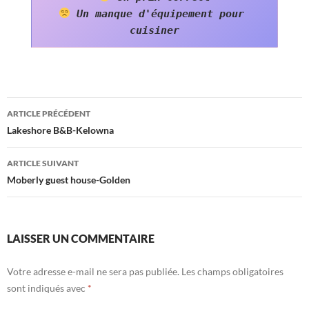
Un manque d'équipement pour 
cuisiner
Navigation
ARTICLE PRÉCÉDENT
des
Lakeshore B&B-Kelowna
articles
ARTICLE SUIVANT
Moberly guest house-Golden
LAISSER UN COMMENTAIRE
Votre adresse e-mail ne sera pas publiée.
Les champs obligatoires
sont indiqués avec
*