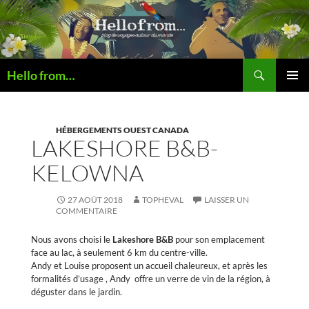
Recherche
Hello from…
ALLER
MENU
AU
PRINCI
CONTENU
HÉBERGEMENTS OUEST CANADA
LAKESHORE B&B-
KELOWNA
27 AOÛT 2018
TOPHEVAL
LAISSER UN
COMMENTAIRE
Nous avons choisi le
Lakeshore B&B
pour son emplacement
face au lac, à seulement 6 km du centre-ville.
Andy et Louise proposent un accueil chaleureux, et
ap
rès les
formalités d’usage , Andy offre un verre de vin de la région, à
déguster dans le jardin.