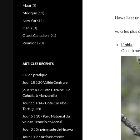
Maui
(5)
Mexique
(11)
Hawaii est un 
New York
(4)
Oahu
(3)
voici les plus
Ouest Canadien
(21)
Réunion
(20)
L’ ohia
On le trou
ARTICLES RÉCENTS
Guide pratique
Jour 18 à 20 Vallée Centrale
jour 15 à 17 Côte Caraïbe- De
Cahuita à Manzanillo
Jour 11 à 14 / Côte Caraïbe-
Tortuguero
Jour 6 à 10 / Parc National du
volcan Tenorio et Arenal
Jour 3 à 5/ péninsule de Nicoya
Jour 1 à 2 / Arrivée et côte