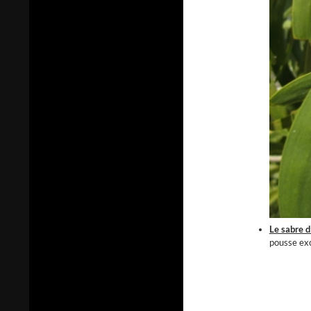
Le sabre d
pousse exc