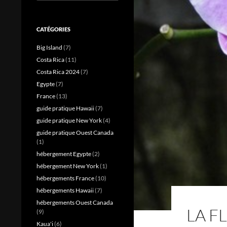
CATÉGORIES
Big Island
(7)
Costa Rica
(11)
Costa Rica 2024
(7)
Egypte
(7)
France
(13)
guide pratique Hawaii
(7)
guide pratique New York
(4)
guide pratique Ouest Canada
(1)
hébergement Egypte
(2)
hébergement New York
(1)
hébergements France
(10)
hébergements Hawaii
(7)
hébergements Ouest Canada
LA F
(9)
Kaua'i
(6)