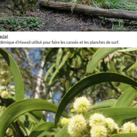
acia)
émique d’Hawaii utilisé pour faire les canoës et les planches de surf.