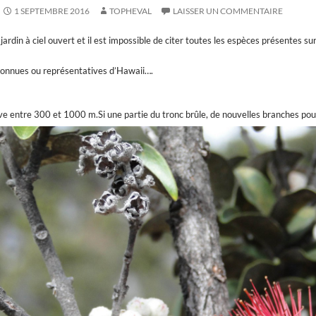
1 SEPTEMBRE 2016
TOPHEVAL
LAISSER UN COMMENTAIRE
jardin à ciel ouvert et il est impossible de citer toutes les espèces présentes s
 connues ou représentatives d’Hawaii….
ve entre 300 et 1000 m.Si une partie du tronc brûle, de nouvelles branches pous