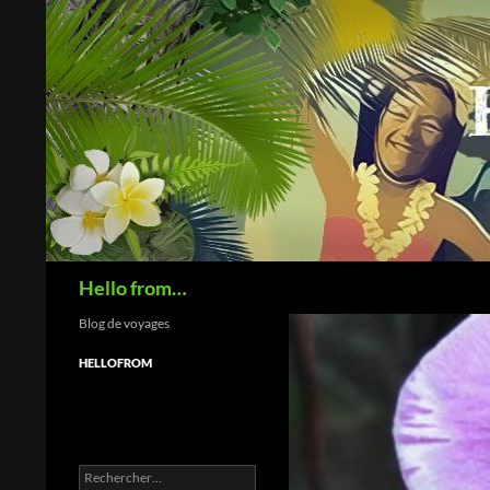
Recherche
Hello from…
Blog de voyages
HELLOFROM
Rechercher :