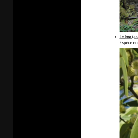
Le koa (ac
Espèce end