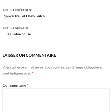
Navigation
ARTICLE PRÉCÉDENT
des
Pipiwai trail et Ohe’o Gulch
articles
ARTICLE SUIVANT
Ellies Koloa house
LAISSER UN COMMENTAIRE
Votre adresse e-mail ne sera pas publiée.
Les champs obligatoires
sont indiqués avec
*
Commentaire
*