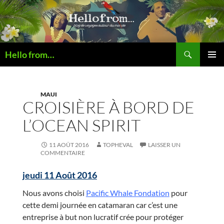
Recherche
Hello from…
ALLER
MENU
AU
PRINCI
CONTENU
MAUI
CROISIÈRE À BORD DE
L’OCEAN SPIRIT
11 AOÛT 2016
TOPHEVAL
LAISSER UN
COMMENTAIRE
jeudi 11 Août 2016
Nous avons choisi
Pacific Whale Fondation
pour
cette demi journée en catamaran car c’est une
entreprise à but non lucratif crée pour protéger