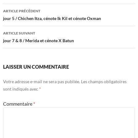
Navigation
ARTICLE PRÉCÉDENT
des
jour 5 / Chichen Itza, cénote Ik Kil et cénote Oxman
articles
ARTICLE SUIVANT
jour 7 & 8 / Merida et cénote X Batun
LAISSER UN COMMENTAIRE
Votre adresse e-mail ne sera pas publiée.
Les champs obligatoires
sont indiqués avec
*
Commentaire
*