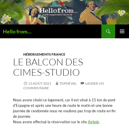
Recherche
Hello from…
ALLER
MENU
AU
PRINCI
CONTENU
HÉBERGEMENTS FRANCE
LE BALCON DES
CIMES-STUDIO
13 AOÛT 2021
TOPHEVAL
LAISSER UN
COMMENTAIRE
Nous avons choisi ce logement, car il est situé à 15 km du pont
d’Espagne et après une heure de route le matin et une bonne
journée de randonnée nous ne voulions pas trop de route en fin
de journée.
Nous avons effectué la réservation sur le site
Airbnb
.