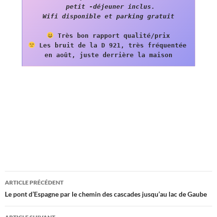
 petit -déjeuner inclus.

Wifi disponible et parking gratuit
 Les bruit de la D 921, très fréquentée 
en août, juste derrière la maison
Navigation
ARTICLE PRÉCÉDENT
des
Le pont d’Espagne par le chemin des cascades jusqu’au lac de Gaube
articles