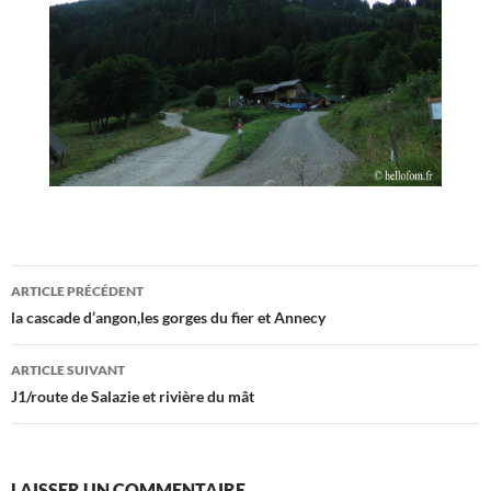
Navigation
ARTICLE PRÉCÉDENT
des
la cascade d’angon,les gorges du fier et Annecy
articles
ARTICLE SUIVANT
J1/route de Salazie et rivière du mât
LAISSER UN COMMENTAIRE