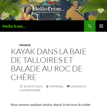
Recherche
Hello from…
ALLER
MENU
AU
PRINCI
CONTENU
FRANCE
KAYAK DANS LA BAIE
DE TALLOIRES ET
BALADE AU ROC DE
CHÈRE
20 AOÛT 2021
TOPHEVAL
LAISSER UN
COMMENTAIRE
Nous prenons quelques photos depuis la terrasse du chalet